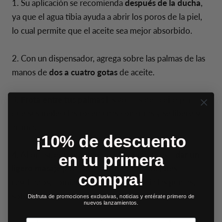
1. Su aplicación se recomienda
después de la ducha
,
ya que el agua tibia ayuda a abrir los poros de la piel,
lo cual permite que el aceite sea mejor absorbido.
2. Con un dispensador, agrega sobre las palmas de las
manos de
dos a cuatro gotas
de aceite.
3.
Frota entre tus palmas
las gotitas de aceite para
que sus moléculas rocen unas con otras y se libere su
aroma.
¡10% de descuento
4. Ahora sí, es momento de que comiences a
dar un
en tu primera
ligero masaje
por toda tu barba. Para mejores
compra!
resultados, comienza desde la raíz hacia las puntas,
sobre todo si tu barba es larga.
Disfruta de promociones exclusivas, noticias y entérate primero de
nuevos lanzamientos.
Email