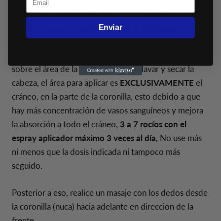
Siga cuidadosamente las instrucciones en la caja del
producto, puede contactarse con nosotros para
Enviar
cualquier cosa que no esté clara. Use el producto
exactamente como se indica, rociando directamente
sobre el área de la nuca después de lavar y secar la
cabeza, el área para aplicar es
EXCLUSIVAMENTE
el
cráneo, en la parte de la coronilla, esto debido a que
hay más concentración de vasos sanguíneos y mejora
la absorción a todo el cráneo,
3 a 7 rocíos con el
espray aplicador máximo 3 veces al día,
No use más
ni menos que la dosis indicada ni tampoco más
seguido.
Posterior a eso, realice un masaje con los dedos desde
la coronilla (nuca) hacia adelante en direccion de la
frente