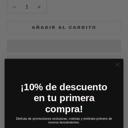
AÑADIR AL CARRITO
Exclusivo Combo para
crecimiento
de Barba
y
Cuidado
de Cabello.
¡10% de descuento
ESCOGE QUE POMADA
en tu primera
QUIERES!! EFECTO MATE O
compra!
EFECTO BRILLANTE
Disfruta de promociones exclusivas, noticias y entérate primero de
nuevos lanzamientos.