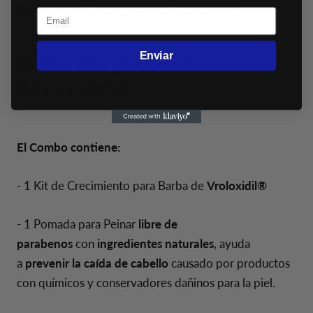
KITOS- EFECTO MATE
Email
Enviar
SIBELIUS-EFECTO
BRILLANTE
El Combo contiene:
- 1 Kit de Crecimiento para Barba de
Vroloxidil®
- 1 Pomada para Peinar
libre de
parabenos
con
ingredientes naturales
, ayuda
a
prevenir la caída de cabello
causado por productos
con químicos y conservadores dañinos para la piel.