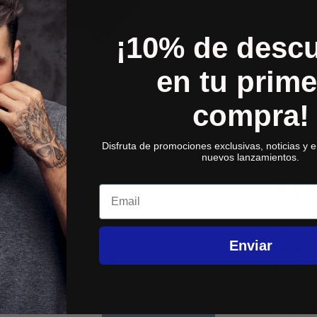
Manzani
Ortiga
(
¡10% de desc
Melisa
(
Cola de
en tu prime
Castaño
compra!
Romero
Salvia
(S
Disfruta de promociones exclusivas, noticias y 
nuevos lanzamientos.
AL
Email
Novedo
Enviar
cabellu
pérdida 
cuero c
fortalec