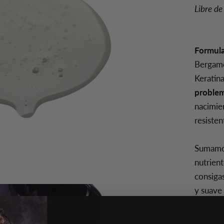
Libre de
Formula
Bergamo
Keratin
problem
nacimie
resisten
Sumamos
nutrient
consiga
y suave
Nuestro