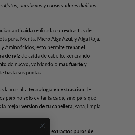
 sulfatos, parabenos y conservadores dañinos
ción anticaida
realizada con extractos de
ta pura, Menta, Micro Alga Azul, y Alga Roja,
a y Aminoácidos, esto permite
frenar el
a de raíz
de caída de cabello, generando
nto de nuevo, volviendolo
mas fuerte
y
te hasta sus puntas
 la mas alta
tecnología en extraccion
de
es para no solo evitar la caida, sino para que
s
la mejor version de tu cabellera
, sana, limpia
 Shampoo cuenta con extractos puros de: