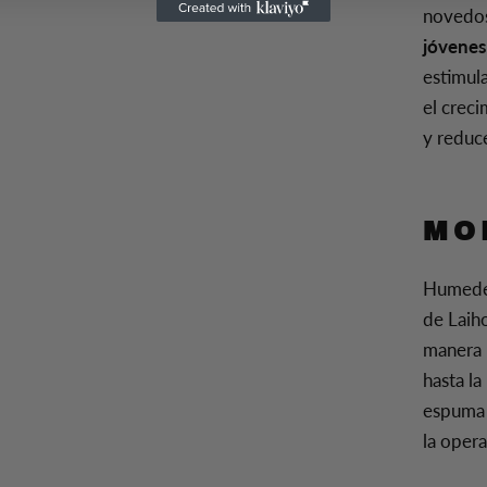
novedos
jóvenes
estimul
el creci
y reduce
MO
Humedez
de Laih
manera u
hasta l
espuma 
la opera