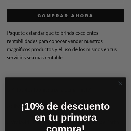
COMPRAR AHORA
Paquete estandar que te brinda excelentes
rentabilidades para conocer vender nuestros
magnificos productos y el uso de los mismos en tus
servicios sea mas rentable
5 Kiitos 4oz (pomada para peinar mate)
¡10% de descuento
5 Sibelius 4oz (pomada para peinar brillo)
en tu primera
5 Vroloxidil barba (tonico para crecimiento de Barba
compra!
express)