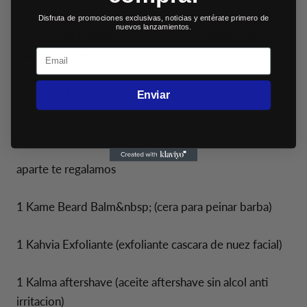
Disfruta de promociones exclusivas, noticias y entérate primero de
nuevos lanzamientos.
5 Vroloxidil Cabello (tonico para crecimiento de
Email
Cabello express)
5 Bodom Cream (crema para peinar antifriz)
Enviar
aparte te regalamos
1 Kame Beard Balm&nbsp; (cera para peinar barba)
1 Kahvia Exfoliante (exfoliante cascara de nuez facial)
1 Kalma aftershave (aceite aftershave sin alcol anti
irritacion)